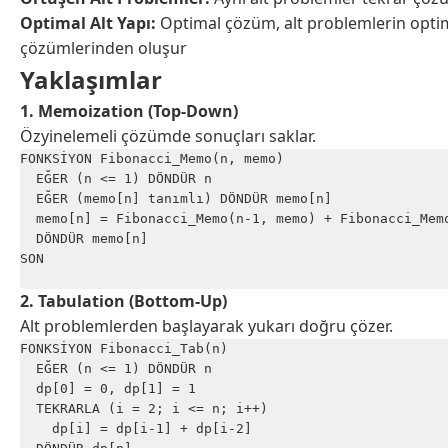
Optimal Alt Yapı:
Optimal çözüm, alt problemlerin opti
çözümlerinden oluşur
Yaklaşımlar
1. Memoization (Top-Down)
Özyinelemeli çözümde sonuçları saklar.
FONKSİYON Fibonacci_Memo(n, memo)

  EĞER (n <= 1) DÖNDÜR n

  EĞER (memo[n] tanımlı) DÖNDÜR memo[n]

  memo[n] = Fibonacci_Memo(n-1, memo) + Fibonacci_Memo
  DÖNDÜR memo[n]

SON

2. Tabulation (Bottom-Up)
Alt problemlerden başlayarak yukarı doğru çözer.
FONKSİYON Fibonacci_Tab(n)

  EĞER (n <= 1) DÖNDÜR n

  dp[0] = 0, dp[1] = 1

  TEKRARLA (i = 2; i <= n; i++)

    dp[i] = dp[i-1] + dp[i-2]
