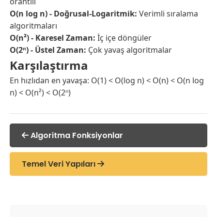
orantılı
O(n log n) - Doğrusal-Logaritmik:
Verimli sıralama
algoritmaları
O(n²) - Karesel Zaman:
İç içe döngüler
O(2ⁿ) - Üstel Zaman:
Çok yavaş algoritmalar
Karşılaştırma
En hızlıdan en yavaşa: O(1) < O(log n) < O(n) < O(n log
n) < O(n²) < O(2ⁿ)
Algoritma Fonksiyonlar
Temel Veri Yapıları