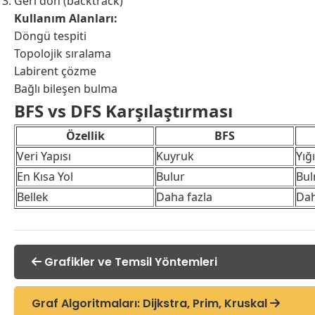
Geri dön (backtrack)
Kullanım Alanları:
Döngü tespiti
Topolojik sıralama
Labirent çözme
Bağlı bileşen bulma
BFS vs DFS Karşılaştırması
Özellik
BFS
Veri Yapısı
Kuyruk
Yığ
En Kısa Yol
Bulur
Bu
Bellek
Daha fazla
Dah
Grafikler ve Temsil Yöntemleri
Graf Algoritmaları: Dijkstra, Prim, Kruskal