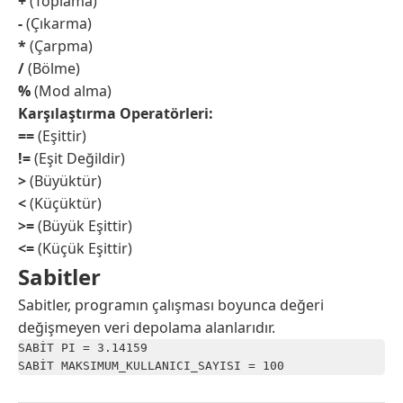
+
(Toplama)
-
(Çıkarma)
*
(Çarpma)
/
(Bölme)
%
(Mod alma)
Karşılaştırma Operatörleri:
==
(Eşittir)
!=
(Eşit Değildir)
>
(Büyüktür)
<
(Küçüktür)
>=
(Büyük Eşittir)
<=
(Küçük Eşittir)
Sabitler
Sabitler, programın çalışması boyunca değeri
değişmeyen veri depolama alanlarıdır.
SABİT PI = 3.14159

SABİT MAKSIMUM_KULLANICI_SAYISI = 100