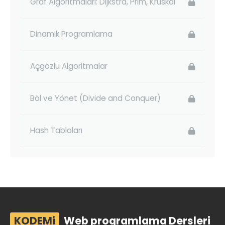
Graf Algoritmaları: Dijkstra, Prim, Kruskal
Dinamik Programlama
Açgözlü Algoritmalar
Böl ve Yönet (Divide and Conquer)
Hash Tabloları
KODEMi
Web programlama Dersleri