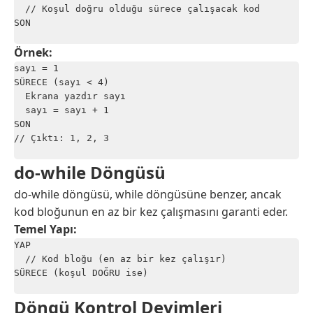
  // Koşul doğru olduğu sürece çalışacak kod

SON

Örnek:
sayı = 1

SÜRECE (sayı < 4)

  Ekrana yazdır sayı

  sayı = sayı + 1

SON

// Çıktı: 1, 2, 3

do-while Döngüsü
do-while döngüsü, while döngüsüne benzer, ancak
kod bloğunun en az bir kez çalışmasını garanti eder.
Temel Yapı:
YAP

  // Kod bloğu (en az bir kez çalışır)

SÜRECE (koşul DOĞRU ise)

Döngü Kontrol Deyimleri