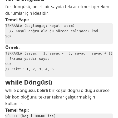
for döngüsü, belirli bir sayıda tekrar etmesi gereken
durumlar için idealdir.
Temel Yapı:
TEKRARLA (başlangıç; koşul; adım)

  // Koşul doğru olduğu sürece çalışacak kod

SON

Örnek:
TEKRARLA (sayac = 1; sayac <= 5; sayac = sayac + 1)

  Ekrana yazdır sayac

SON

// Çıktı: 1, 2, 3, 4, 5

while Döngüsü
while döngüsü, belirli bir koşul doğru olduğu sürece
bir kod bloğunu tekrar tekrar çalıştırmak için
kullanılır.
Temel Yapı:
SÜRECE (koşul DOĞRU ise)
