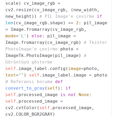
scale)
cv_image_rgb =
cv2.resize(cv_image_rgb, (new_width,
new_height))
# PIL Image'e çevirme
if
len
(cv_image_rgb.shape) ==
2
:
pil_image
= Image.fromarray(cv_image_rgb,
mode
=
'L'
)
else
:
pil_image =
Image.fromarray(cv_image_rgb)
# Tkinter
PhotoImage'e çevirme
photo =
ImageTk.PhotoImage(pil_image)
#
Görüntüyü gösterme
self
.image_label.config(
image
=photo,
text
=
""
)
self
.image_label.image = photo
# Referansı koruma
def
convert_to_gray
(
self
):
if
self
.processed_image
is
not
None
:
self
.processed_image =
cv2.cvtColor(
self
.processed_image,
cv2.COLOR_BGR2GRAY)