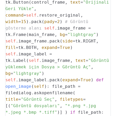
tk.Button(control_frame,
text
=
"Orijinali
Geri Yükle"
,
command
=
self
.restore_original,
width
=
15
).pack(
pady
=
2
)
# Görüntü
gösterme alanı
self
.image_frame =
tk.Frame(main_frame,
bg
=
"lightgray"
)
self
.image_frame.pack(
side
=tk.RIGHT,
fill
=tk.BOTH,
expand
=
True
)
self
.image_label =
tk.Label(
self
.image_frame,
text
=
"Görüntü
yüklemek için Dosya > Görüntü Aç"
,
bg
=
"lightgray"
)
self
.image_label.pack(
expand
=
True
)
def
open_image
(
self
):
file_path =
filedialog.askopenfilename(
title
=
"Görüntü Seç"
,
filetypes
=
[(
"Görüntü dosyaları"
,
"*.png *.jpg
*.jpeg *.bmp *.tiff"
)]
)
if
file_path: