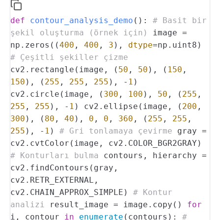
def
contour_analysis_demo
():
# Basit bir
şekil oluşturma (örnek için)
image =
np.zeros((
400
,
400
,
3
),
dtype
=np.uint8)
# Çeşitli şekiller çizme
cv2.rectangle(image, (
50
,
50
), (
150
,
150
), (
255
,
255
,
255
), -
1
)
cv2.circle(image, (
300
,
100
),
50
, (
255
,
255
,
255
), -
1
)
cv2.ellipse(image, (
200
,
300
), (
80
,
40
),
0
,
0
,
360
, (
255
,
255
,
255
), -
1
)
# Gri tonlamaya çevirme
gray =
cv2.cvtColor(image, cv2.COLOR_BGR2GRAY)
# Konturları bulma
contours, hierarchy =
cv2.findContours(gray,
cv2.RETR_EXTERNAL,
cv2.CHAIN_APPROX_SIMPLE)
# Kontur
analizi
result_image = image.copy()
for
i, contour
in
enumerate
(contours):
#