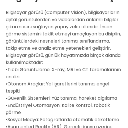
Bilgisayar görüsü (Computer Vision), bilgisayarların
dijital görüntülerden ve videolardan anlamlı bilgiler
çıkarmasını sağlayan yapay zeka alanıdır. İnsan
görme sistemini taklit etmeyi amaçlayan bu disiplin,
görüntülerdeki nesneleri tanıma, sınıflandırma,
takip etme ve analiz etme yetenekleri geliştirir.
Bilgisayar görüsü, günlük hayatımızda birçok alanda
kullanılmaktadır:
•
Tıbbi Görüntüleme:
X-ray, MRI ve CT taramalarının
analizi
•
Otonom Araçlar:
Yol işaretlerini tanıma, engel
tespiti
•
Güvenlik Sistemleri:
Yüz tanıma, hareket algılama
•
Endüstriyel Otomasyon:
Kalite kontrol, robotik
görme
•
Sosyal Medya:
Fotoğraflarda otomatik etiketleme
•
Augmented Reality (AR):
Gerçek dünya üzerine