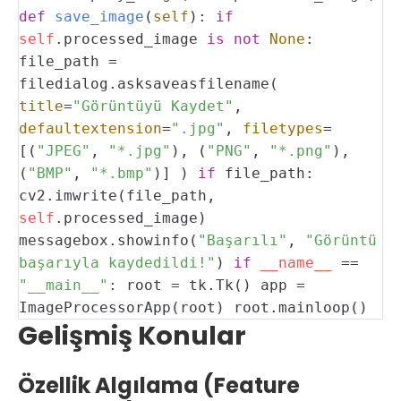
def
save_image
(
self
):
if
self
.processed_image
is
not
None
:
file_path =
filedialog.asksaveasfilename(
title
=
"Görüntüyü Kaydet"
,
defaultextension
=
".jpg"
,
filetypes
=
[(
"JPEG"
,
"*.jpg"
), (
"PNG"
,
"*.png"
),
(
"BMP"
,
"*.bmp"
)]
)
if
file_path:
cv2.imwrite(file_path,
self
.processed_image)
messagebox.showinfo(
"Başarılı"
,
"Görüntü
başarıyla kaydedildi!"
)
if
__name__
==
"__main__"
:
root = tk.Tk()
app =
ImageProcessorApp(root)
root.mainloop()
Gelişmiş Konular
Özellik Algılama (Feature