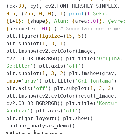
(cx-
30
, cy),
cv2.FONT_HERSHEY_SIMPLEX,
0.5
, (
255
,
0
,
0
),
1
)
print
(
f
"Şekil
{
i+
1}
:
{
shape
}
, Alan:
{
area
:.0f
}
, Çevre:
{
perimeter
:.0f
}
"
)
# Sonuçları gösterme
plt.figure(
figsize
=(
15
,
5
))
plt.subplot(
1
,
3
,
1
)
plt.imshow(cv2.cvtColor(image,
cv2.COLOR_BGR2RGB))
plt.title(
'Orijinal
Şekiller'
)
plt.axis(
'off'
)
plt.subplot(
1
,
3
,
2
)
plt.imshow(gray,
cmap
=
'gray'
)
plt.title(
'Gri Tonlama'
)
plt.axis(
'off'
)
plt.subplot(
1
,
3
,
3
)
plt.imshow(cv2.cvtColor(result_image,
cv2.COLOR_BGR2RGB))
plt.title(
'Kontur
Analizi'
)
plt.axis(
'off'
)
plt.tight_layout()
plt.show()
contour_analysis_demo()