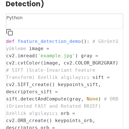
Detection)
Python
def
feature_detection_demo
():
# Görüntü
yükleme
image =
cv2.imread(
'example.jpg'
)
gray =
cv2.cvtColor(image, cv2.COLOR_BGR2GRAY)
# SIFT (Scale-Invariant Feature
Transform) özellik algılayıcı
sift =
cv2.SIFT_create()
keypoints_sift,
descriptors_sift =
sift.detectAndCompute(gray,
None
)
# ORB
(Oriented FAST and Rotated BRIEF)
özellik algılayıcı
orb =
cv2.ORB_create()
keypoints_orb,
descriptors_orb =