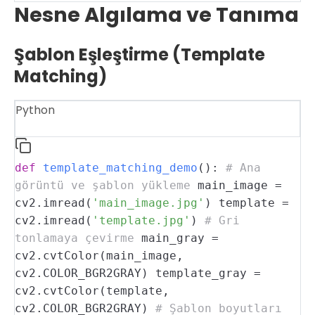
Nesne Algılama ve Tanıma
Şablon Eşleştirme (Template
Matching)
Python
def
template_matching_demo
():
# Ana
görüntü ve şablon yükleme
main_image =
cv2.imread(
'main_image.jpg'
)
template =
cv2.imread(
'template.jpg'
)
# Gri
tonlamaya çevirme
main_gray =
cv2.cvtColor(main_image,
cv2.COLOR_BGR2GRAY)
template_gray =
cv2.cvtColor(template,
cv2.COLOR_BGR2GRAY)
# Şablon boyutları