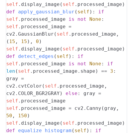
self
.display_image(
self
.processed_image)
def
apply_gaussian_blur
(
self
):
if
self
.processed_image
is
not
None
:
self
.processed_image =
cv2.GaussianBlur(
self
.processed_image,
(
15
,
15
),
0
)
self
.display_image(
self
.processed_image)
def
detect_edges
(
self
):
if
self
.processed_image
is
not
None
:
if
len
(
self
.processed_image.shape) ==
3
:
gray =
cv2.cvtColor(
self
.processed_image,
cv2.COLOR_BGR2GRAY)
else
:
gray =
self
.processed_image
self
.processed_image = cv2.Canny(gray,
50
,
150
)
self
.display_image(
self
.processed_image)
def
equalize_histogram
(
self
):
if