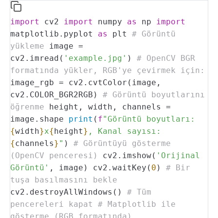
import
cv2
import
numpy
as
np
import
matplotlib.pyplot
as
plt
# Görüntü
yükleme
image =
cv2.imread(
'example.jpg'
)
# OpenCV BGR
formatında yükler, RGB'ye çevirmek için:
image_rgb = cv2.cvtColor(image,
cv2.COLOR_BGR2RGB)
# Görüntü boyutlarını
öğrenme
height, width, channels =
image.shape
print
(
f
"Görüntü boyutları:
{
width
}
x
{
height
}
, Kanal sayısı:
{
channels
}
"
)
# Görüntüyü gösterme
(OpenCV penceresi)
cv2.imshow(
'Orijinal
Görüntü'
, image)
cv2.waitKey(
0
)
# Bir
tuşa basılmasını bekle
cv2.destroyAllWindows()
# Tüm
pencereleri kapat
# Matplotlib ile
gösterme (RGB formatında)