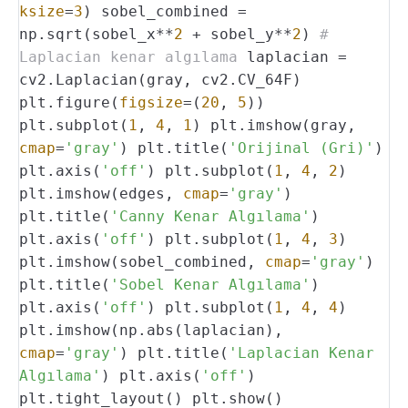
ksize
=
3
)
sobel_combined =
np.sqrt(sobel_x**
2
+ sobel_y**
2
)
#
Laplacian kenar algılama
laplacian =
cv2.Laplacian(gray, cv2.CV_64F)
plt.figure(
figsize
=(
20
,
5
))
plt.subplot(
1
,
4
,
1
)
plt.imshow(gray,
cmap
=
'gray'
)
plt.title(
'Orijinal (Gri)'
)
plt.axis(
'off'
)
plt.subplot(
1
,
4
,
2
)
plt.imshow(edges,
cmap
=
'gray'
)
plt.title(
'Canny Kenar Algılama'
)
plt.axis(
'off'
)
plt.subplot(
1
,
4
,
3
)
plt.imshow(sobel_combined,
cmap
=
'gray'
)
plt.title(
'Sobel Kenar Algılama'
)
plt.axis(
'off'
)
plt.subplot(
1
,
4
,
4
)
plt.imshow(np.abs(laplacian),
cmap
=
'gray'
)
plt.title(
'Laplacian Kenar
Algılama'
)
plt.axis(
'off'
)
plt.tight_layout()
plt.show()