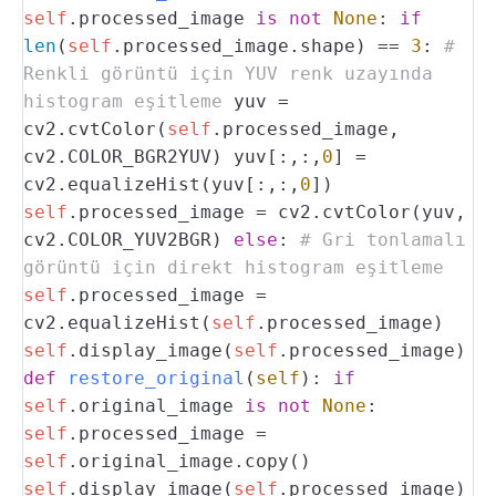
self
.processed_image
is
not
None
:
if
len
(
self
.processed_image.shape) ==
3
:
#
Renkli görüntü için YUV renk uzayında
histogram eşitleme
yuv =
cv2.cvtColor(
self
.processed_image,
cv2.COLOR_BGR2YUV)
yuv[:,:,
0
] =
cv2.equalizeHist(yuv[:,:,
0
])
self
.processed_image = cv2.cvtColor(yuv,
cv2.COLOR_YUV2BGR)
else
:
# Gri tonlamalı
görüntü için direkt histogram eşitleme
self
.processed_image =
cv2.equalizeHist(
self
.processed_image)
self
.display_image(
self
.processed_image)
def
restore_original
(
self
):
if
self
.original_image
is
not
None
:
self
.processed_image =
self
.original_image.copy()
self
.display_image(
self
.processed_image)