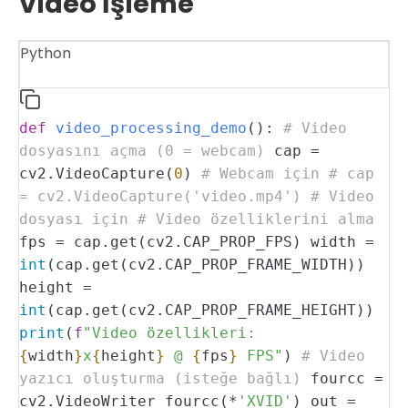
Video İşleme
Python
def
video_processing_demo
():
# Video
dosyasını açma (0 = webcam)
cap =
cv2.VideoCapture(
0
)
# Webcam için
# cap
= cv2.VideoCapture('video.mp4') # Video
dosyası için
# Video özelliklerini alma
fps = cap.get(cv2.CAP_PROP_FPS)
width =
int
(cap.get(cv2.CAP_PROP_FRAME_WIDTH))
height =
int
(cap.get(cv2.CAP_PROP_FRAME_HEIGHT))
print
(
f
"Video özellikleri:
{
width
}
x
{
height
}
@
{
fps
}
FPS"
)
# Video
yazıcı oluşturma (isteğe bağlı)
fourcc =
cv2.VideoWriter_fourcc(*
'XVID'
)
out =