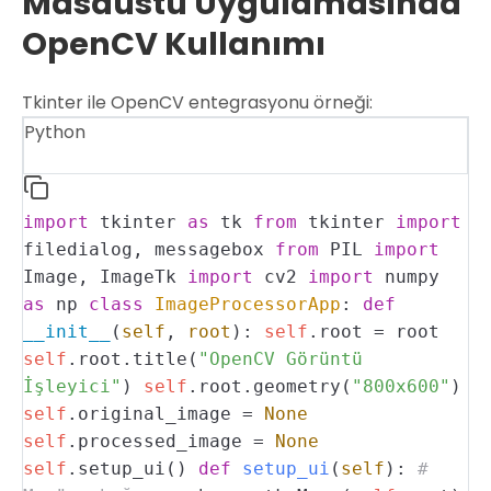
Masaüstü Uygulamasında
OpenCV Kullanımı
Tkinter ile OpenCV entegrasyonu örneği:
Python
import
tkinter
as
tk
from
tkinter
import
filedialog, messagebox
from
PIL
import
Image, ImageTk
import
cv2
import
numpy
as
np
class
ImageProcessorApp
:
def
__init__
(
self
,
root
):
self
.root = root
self
.root.title(
"OpenCV Görüntü
İşleyici"
)
self
.root.geometry(
"800x600"
)
self
.original_image =
None
self
.processed_image =
None
self
.setup_ui()
def
setup_ui
(
self
):
#