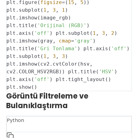
plt.figure(
figsize
=(
15
,
5
))
plt.subplot(
1
,
3
,
1
)
plt.imshow(image_rgb)
plt.title(
'Orijinal (RGB)'
)
plt.axis(
'off'
)
plt.subplot(
1
,
3
,
2
)
plt.imshow(gray,
cmap
=
'gray'
)
plt.title(
'Gri Tonlama'
)
plt.axis(
'off'
)
plt.subplot(
1
,
3
,
3
)
plt.imshow(cv2.cvtColor(hsv,
cv2.COLOR_HSV2RGB))
plt.title(
'HSV'
)
plt.axis(
'off'
)
plt.tight_layout()
plt.show()
Görüntü Filtreleme ve
Bulanıklaştırma
Python