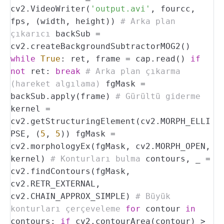
cv2.VideoWriter(
'output.avi'
, fourcc,
fps, (width, height))
# Arka plan
çıkarıcı
backSub =
cv2.createBackgroundSubtractorMOG2()
while
True
:
ret, frame = cap.read()
if
not
ret:
break
# Arka plan çıkarma
(hareket algılama)
fgMask =
backSub.apply(frame)
# Gürültü giderme
kernel =
cv2.getStructuringElement(cv2.MORPH_ELLI
PSE, (
5
,
5
))
fgMask =
cv2.morphologyEx(fgMask, cv2.MORPH_OPEN,
kernel)
# Konturları bulma
contours, _ =
cv2.findContours(fgMask,
cv2.RETR_EXTERNAL,
cv2.CHAIN_APPROX_SIMPLE)
# Büyük
konturları çerçeveleme
for
contour
in
contours:
if
cv2.contourArea(contour) >