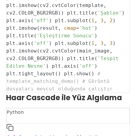
plt.imshow(cv2.cvtColor(template,
cv2.COLOR_BGR2RGB))
plt.title(
'Şablon'
)
plt.axis(
'off'
)
plt.subplot(
1
,
3
,
2
)
plt.imshow(result,
cmap
=
'hot'
)
plt.title(
'Eşleştirme Sonucu'
)
plt.axis(
'off'
)
plt.subplot(
1
,
3
,
3
)
plt.imshow(cv2.cvtColor(main_image,
cv2.COLOR_BGR2RGB))
plt.title(
'Tespit
Edilen Nesne'
)
plt.axis(
'off'
)
plt.tight_layout()
plt.show()
#
template_matching_demo() # Görüntü
dosyaları mevcut olduğunda çalıştır
Haar Cascade ile Yüz Algılama
Python