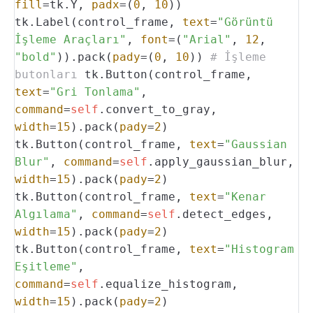
fill
=tk.Y,
padx
=(
0
,
10
))
tk.Label(control_frame,
text
=
"Görüntü
İşleme Araçları"
,
font
=(
"Arial"
,
12
,
"bold"
)).pack(
pady
=(
0
,
10
))
# İşleme
butonları
tk.Button(control_frame,
text
=
"Gri Tonlama"
,
command
=
self
.convert_to_gray,
width
=
15
).pack(
pady
=
2
)
tk.Button(control_frame,
text
=
"Gaussian
Blur"
,
command
=
self
.apply_gaussian_blur,
width
=
15
).pack(
pady
=
2
)
tk.Button(control_frame,
text
=
"Kenar
Algılama"
,
command
=
self
.detect_edges,
width
=
15
).pack(
pady
=
2
)
tk.Button(control_frame,
text
=
"Histogram
Eşitleme"
,
command
=
self
.equalize_histogram,
width
=
15
).pack(
pady
=
2
)