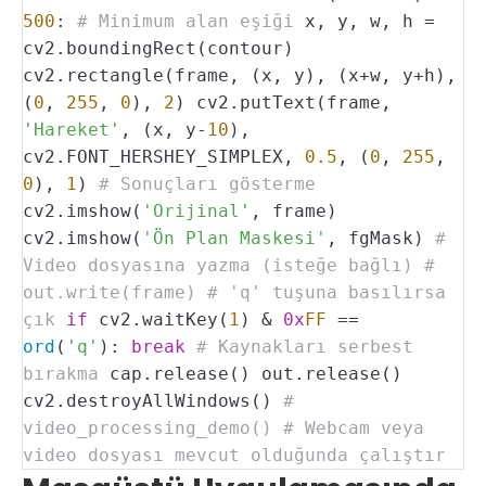
500
:
# Minimum alan eşiği
x, y, w, h =
cv2.boundingRect(contour)
cv2.rectangle(frame, (x, y), (x+w, y+h),
(
0
,
255
,
0
),
2
)
cv2.putText(frame,
'Hareket'
, (x, y-
10
),
cv2.FONT_HERSHEY_SIMPLEX,
0.5
, (
0
,
255
,
0
),
1
)
# Sonuçları gösterme
cv2.imshow(
'Orijinal'
, frame)
cv2.imshow(
'Ön Plan Maskesi'
, fgMask)
#
Video dosyasına yazma (isteğe bağlı)
#
out.write(frame)
# 'q' tuşuna basılırsa
çık
if
cv2.waitKey(
1
) &
0x
FF
==
ord
(
'q'
):
break
# Kaynakları serbest
bırakma
cap.release()
out.release()
cv2.destroyAllWindows()
#
video_processing_demo() # Webcam veya
video dosyası mevcut olduğunda çalıştır