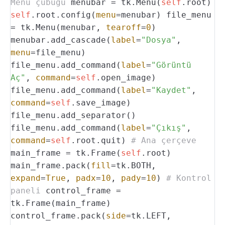
Menü çubuğu
menubar = tk.Menu(
self
.root)
self
.root.config(
menu
=menubar)
file_menu
= tk.Menu(menubar,
tearoff
=
0
)
menubar.add_cascade(
label
=
"Dosya"
,
menu
=file_menu)
file_menu.add_command(
label
=
"Görüntü
Aç"
,
command
=
self
.open_image)
file_menu.add_command(
label
=
"Kaydet"
,
command
=
self
.save_image)
file_menu.add_separator()
file_menu.add_command(
label
=
"Çıkış"
,
command
=
self
.root.quit)
# Ana çerçeve
main_frame = tk.Frame(
self
.root)
main_frame.pack(
fill
=tk.BOTH,
expand
=
True
,
padx
=
10
,
pady
=
10
)
# Kontrol
paneli
control_frame =
tk.Frame(main_frame)
control_frame.pack(
side
=tk.LEFT,