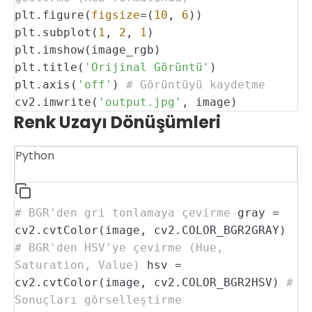
plt.figure(
figsize
=(
10
,
6
))
plt.subplot(
1
,
2
,
1
)
plt.imshow(image_rgb)
plt.title(
'Orijinal Görüntü'
)
plt.axis(
'off'
)
# Görüntüyü kaydetme
cv2.imwrite(
'output.jpg'
, image)
Renk Uzayı Dönüşümleri
Python
# BGR'den gri tonlamaya çevirme
gray =
cv2.cvtColor(image, cv2.COLOR_BGR2GRAY)
# BGR'den HSV'ye çevirme (Hue,
Saturation, Value)
hsv =
cv2.cvtColor(image, cv2.COLOR_BGR2HSV)
#
Sonuçları görselleştirme