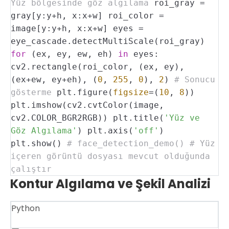
Yüz bölgesinde göz algılama
roi_gray =
gray[y:y+h, x:x+w]
roi_color =
image[y:y+h, x:x+w]
eyes =
eye_cascade.detectMultiScale(roi_gray)
for
(ex, ey, ew, eh)
in
eyes:
cv2.rectangle(roi_color, (ex, ey),
(ex+ew, ey+eh), (
0
,
255
,
0
),
2
)
# Sonucu
gösterme
plt.figure(
figsize
=(
10
,
8
))
plt.imshow(cv2.cvtColor(image,
cv2.COLOR_BGR2RGB))
plt.title(
'Yüz ve
Göz Algılama'
)
plt.axis(
'off'
)
plt.show()
# face_detection_demo() # Yüz
içeren görüntü dosyası mevcut olduğunda
çalıştır
Kontur Algılama ve Şekil Analizi
Python