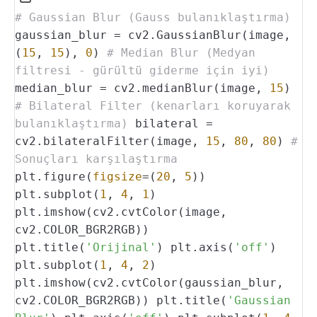
# Gaussian Blur (Gauss bulanıklaştırma)
gaussian_blur = cv2.GaussianBlur(image,
(
15
,
15
),
0
)
# Median Blur (Medyan
filtresi - gürültü giderme için iyi)
median_blur = cv2.medianBlur(image,
15
)
# Bilateral Filter (kenarları koruyarak
bulanıklaştırma)
bilateral =
cv2.bilateralFilter(image,
15
,
80
,
80
)
#
Sonuçları karşılaştırma
plt.figure(
figsize
=(
20
,
5
))
plt.subplot(
1
,
4
,
1
)
plt.imshow(cv2.cvtColor(image,
cv2.COLOR_BGR2RGB))
plt.title(
'Orijinal'
)
plt.axis(
'off'
)
plt.subplot(
1
,
4
,
2
)
plt.imshow(cv2.cvtColor(gaussian_blur,
cv2.COLOR_BGR2RGB))
plt.title(
'Gaussian