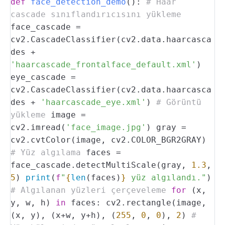
def
face_detection_demo
():
# Haar
cascade sınıflandırıcısını yükleme
face_cascade =
cv2.CascadeClassifier(cv2.data.haarcasca
des +
'haarcascade_frontalface_default.xml'
)
eye_cascade =
cv2.CascadeClassifier(cv2.data.haarcasca
des +
'haarcascade_eye.xml'
)
# Görüntü
yükleme
image =
cv2.imread(
'face_image.jpg'
)
gray =
cv2.cvtColor(image, cv2.COLOR_BGR2GRAY)
# Yüz algılama
faces =
face_cascade.detectMultiScale(gray,
1.3
,
5
)
print
(
f
"
{
len
(faces)
}
yüz algılandı."
)
# Algılanan yüzleri çerçeveleme
for
(x,
y, w, h)
in
faces:
cv2.rectangle(image,
(x, y), (x+w, y+h), (
255
,
0
,
0
),
2
)
#