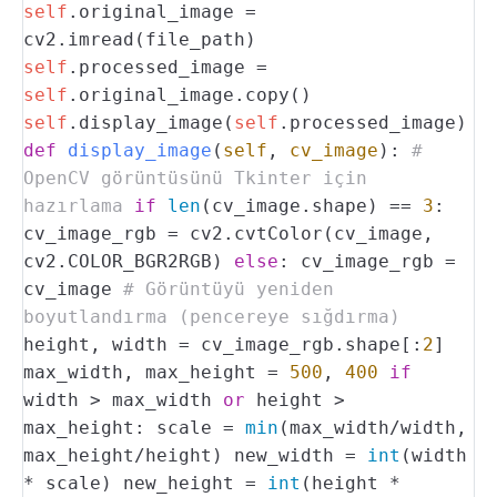
self
.original_image =
cv2.imread(file_path)
self
.processed_image =
self
.original_image.copy()
self
.display_image(
self
.processed_image)
def
display_image
(
self
,
cv_image
):
#
OpenCV görüntüsünü Tkinter için
hazırlama
if
len
(cv_image.shape) ==
3
:
cv_image_rgb = cv2.cvtColor(cv_image,
cv2.COLOR_BGR2RGB)
else
:
cv_image_rgb =
cv_image
# Görüntüyü yeniden
boyutlandırma (pencereye sığdırma)
height, width = cv_image_rgb.shape[:
2
]
max_width, max_height =
500
,
400
if
width > max_width
or
height >
max_height:
scale =
min
(max_width/width,
max_height/height)
new_width =
int
(width
* scale)
new_height =
int
(height *