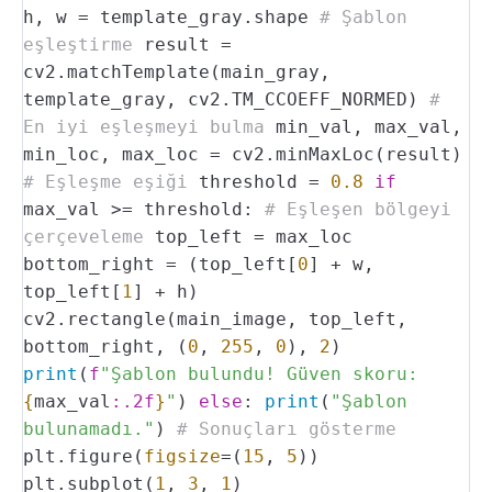
h, w = template_gray.shape
# Şablon
eşleştirme
result =
cv2.matchTemplate(main_gray,
template_gray, cv2.TM_CCOEFF_NORMED)
#
En iyi eşleşmeyi bulma
min_val, max_val,
min_loc, max_loc = cv2.minMaxLoc(result)
# Eşleşme eşiği
threshold =
0.8
if
max_val >= threshold:
# Eşleşen bölgeyi
çerçeveleme
top_left = max_loc
bottom_right = (top_left[
0
] + w,
top_left[
1
] + h)
cv2.rectangle(main_image, top_left,
bottom_right, (
0
,
255
,
0
),
2
)
print
(
f
"Şablon bulundu! Güven skoru:
{
max_val
:.2f
}
"
)
else
:
print
(
"Şablon
bulunamadı."
)
# Sonuçları gösterme
plt.figure(
figsize
=(
15
,
5
))
plt.subplot(
1
,
3
,
1
)