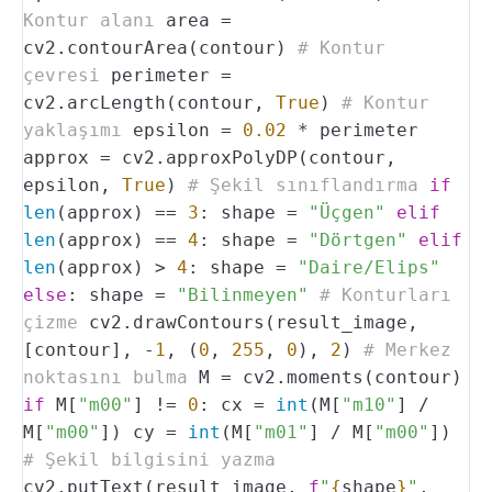
Kontur alanı
area =
cv2.contourArea(contour)
# Kontur
çevresi
perimeter =
cv2.arcLength(contour,
True
)
# Kontur
yaklaşımı
epsilon =
0.02
* perimeter
approx = cv2.approxPolyDP(contour,
epsilon,
True
)
# Şekil sınıflandırma
if
len
(approx) ==
3
:
shape =
"Üçgen"
elif
len
(approx) ==
4
:
shape =
"Dörtgen"
elif
len
(approx) >
4
:
shape =
"Daire/Elips"
else
:
shape =
"Bilinmeyen"
# Konturları
çizme
cv2.drawContours(result_image,
[contour], -
1
, (
0
,
255
,
0
),
2
)
# Merkez
noktasını bulma
M = cv2.moments(contour)
if
M[
"m00"
] !=
0
:
cx =
int
(M[
"m10"
] /
M[
"m00"
])
cy =
int
(M[
"m01"
] / M[
"m00"
])
# Şekil bilgisini yazma
cv2.putText(result_image,
f
"
{
shape
}
"
,