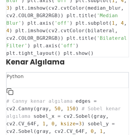
Blur'
)
plt.axis(
'off'
)
plt.subplot(
1
,
4
,
3
)
plt.imshow(cv2.cvtColor(median_blur,
cv2.COLOR_BGR2RGB))
plt.title(
'Median
Blur'
)
plt.axis(
'off'
)
plt.subplot(
1
,
4
,
4
)
plt.imshow(cv2.cvtColor(bilateral,
cv2.COLOR_BGR2RGB))
plt.title(
'Bilateral
Filter'
)
plt.axis(
'off'
)
plt.tight_layout()
plt.show()
Kenar Algılama
Python
# Canny kenar algılama
edges =
cv2.Canny(gray,
50
,
150
)
# Sobel kenar
algılama
sobel_x = cv2.Sobel(gray,
cv2.CV_64F,
1
,
0
,
ksize
=
3
)
sobel_y =
cv2.Sobel(gray, cv2.CV_64F,
0
,
1
,