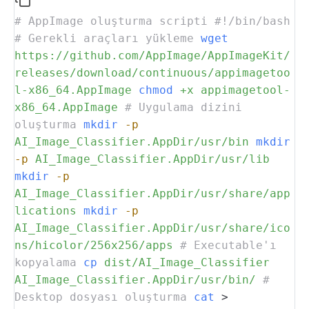
# AppImage oluşturma scripti
#!/bin/bash
# Gerekli araçları yükleme
wget
https://github.com/AppImage/AppImageKit/
releases/download/continuous/appimagetoo
l-x86_64.AppImage
chmod
+x
appimagetool-
x86_64.AppImage
# Uygulama dizini
oluşturma
mkdir
-p
AI_Image_Classifier.AppDir/usr/bin
mkdir
-p
AI_Image_Classifier.AppDir/usr/lib
mkdir
-p
AI_Image_Classifier.AppDir/usr/share/app
lications
mkdir
-p
AI_Image_Classifier.AppDir/usr/share/ico
ns/hicolor/256x256/apps
# Executable'ı
kopyalama
cp
dist/AI_Image_Classifier
AI_Image_Classifier.AppDir/usr/bin/
#
Desktop dosyası oluşturma
cat
>