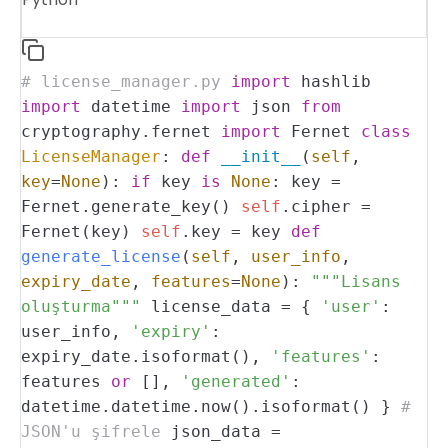
# license_manager.py
import
hashlib
import
datetime
import
json
from
cryptography.fernet
import
Fernet
class
LicenseManager
:
def
__init__
(
self
,
key
=
None
):
if
key
is
None
:
key =
Fernet.generate_key()
self
.cipher =
Fernet(key)
self
.key = key
def
generate_license
(
self
,
user_info
,
expiry_date
,
features
=
None
):
"""Lisans
oluşturma"""
license_data = {
'user'
:
user_info,
'expiry'
:
expiry_date.isoformat(),
'features'
:
features
or
[],
'generated'
:
datetime.datetime.now().isoformat()
}
#
JSON'u şifrele
json_data =