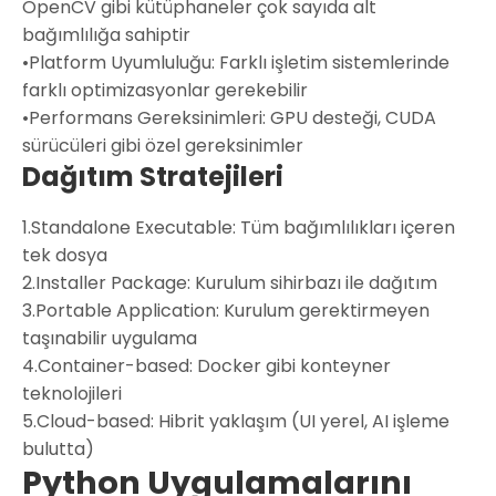
OpenCV gibi kütüphaneler çok sayıda alt
bağımlılığa sahiptir
•
Platform Uyumluluğu:
Farklı işletim sistemlerinde
farklı optimizasyonlar gerekebilir
•
Performans Gereksinimleri:
GPU desteği, CUDA
sürücüleri gibi özel gereksinimler
Dağıtım Stratejileri
1.
Standalone Executable:
Tüm bağımlılıkları içeren
tek dosya
2.
Installer Package:
Kurulum sihirbazı ile dağıtım
3.
Portable Application:
Kurulum gerektirmeyen
taşınabilir uygulama
4.
Container-based:
Docker gibi konteyner
teknolojileri
5.
Cloud-based:
Hibrit yaklaşım (UI yerel, AI işleme
bulutta)
Python Uygulamalarını