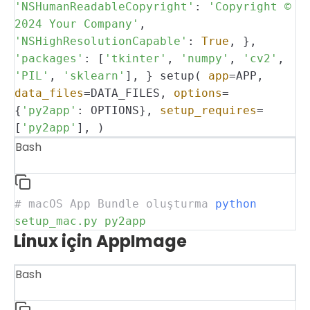
'NSHumanReadableCopyright'
:
'Copyright ©
2024 Your Company'
,
'NSHighResolutionCapable'
:
True
,
},
'packages'
: [
'tkinter'
,
'numpy'
,
'cv2'
,
'PIL'
,
'sklearn'
],
}
setup(
app
=APP,
data_files
=DATA_FILES,
options
=
{
'py2app'
: OPTIONS},
setup_requires
=
[
'py2app'
],
)
Bash
# macOS App Bundle oluşturma
python
setup_mac.py
py2app
Linux için AppImage
Bash