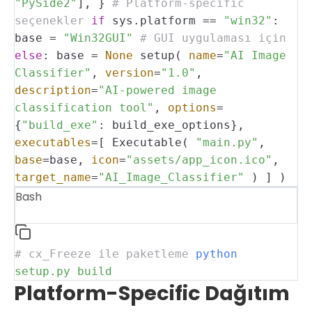
"PySide2"
],
}
# Platform-specific
seçenekler
if
sys.platform ==
"win32"
:
base =
"Win32GUI"
# GUI uygulaması için
else
:
base =
None
setup(
name
=
"AI Image
Classifier"
,
version
=
"1.0"
,
description
=
"AI-powered image
classification tool"
,
options
=
{
"build_exe"
: build_exe_options},
executables
=[
Executable(
"main.py"
,
base
=base,
icon
=
"assets/app_icon.ico"
,
target_name
=
"AI_Image_Classifier"
)
]
)
Bash
# cx_Freeze ile paketleme
python
setup.py
build
Platform-Specific Dağıtım