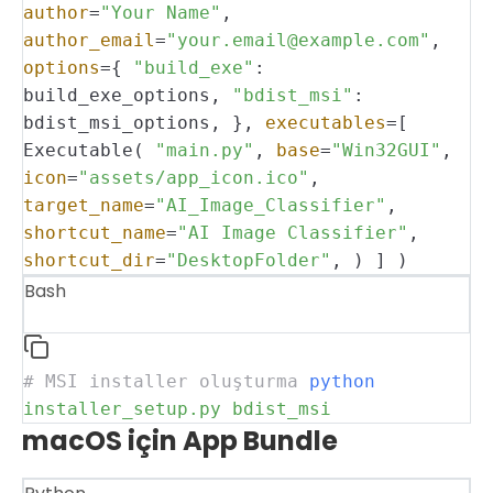
author
=
"Your Name"
,
author_email
=
"your.email@example.com"
,
options
={
"build_exe"
:
build_exe_options,
"bdist_msi"
:
bdist_msi_options,
},
executables
=[
Executable(
"main.py"
,
base
=
"Win32GUI"
,
icon
=
"assets/app_icon.ico"
,
target_name
=
"AI_Image_Classifier"
,
shortcut_name
=
"AI Image Classifier"
,
shortcut_dir
=
"DesktopFolder"
,
)
]
)
Bash
# MSI installer oluşturma
python
installer_setup.py
bdist_msi
macOS için App Bundle