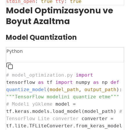
stdin_open
:
true
tty
:
true
Model Optimizasyonu ve
Boyut Azaltma
Model Quantization
Python
# model_optimization.py
import
tensorflow
as
tf
import
numpy
as
np
def
quantize_model
(
model_path
,
output_path
):
"""TensorFlow modelini quantize etme"""
# Modeli yükleme
model =
tf.keras.models.load_model(model_path)
#
TensorFlow Lite converter
converter =
tf.lite.TFLiteConverter.from_keras_model