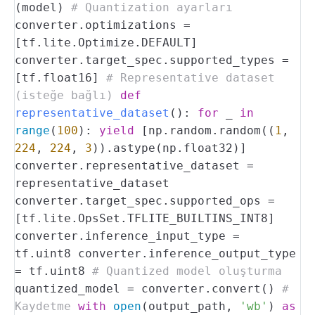
(model)
# Quantization ayarları
converter.optimizations =
[tf.lite.Optimize.DEFAULT]
converter.target_spec.supported_types =
[tf.float16]
# Representative dataset
(isteğe bağlı)
def
representative_dataset
():
for
_
in
range
(
100
):
yield
[np.random.random((
1
,
224
,
224
,
3
)).astype(np.float32)]
converter.representative_dataset =
representative_dataset
converter.target_spec.supported_ops =
[tf.lite.OpsSet.TFLITE_BUILTINS_INT8]
converter.inference_input_type =
tf.uint8
converter.inference_output_type
= tf.uint8
# Quantized model oluşturma
quantized_model = converter.convert()
#
Kaydetme
with
open
(output_path,
'wb'
)
as