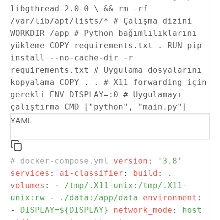
libgthread-2.0-0 \ && rm -rf
/var/lib/apt/lists/* # Çalışma dizini
WORKDIR /app # Python bağımlılıklarını
yükleme COPY requirements.txt . RUN pip
install --no-cache-dir -r
requirements.txt # Uygulama dosyalarını
kopyalama COPY . . # X11 forwarding için
gerekli ENV DISPLAY=:0 # Uygulamayı
çalıştırma CMD ["python", "main.py"]
YAML
# docker-compose.yml
version
:
'3.8'
services
:
ai-classifier
:
build
:
.
volumes
:
-
/tmp/.X11-unix:/tmp/.X11-
unix:rw
-
./data:/app/data
environment
:
-
DISPLAY=${DISPLAY}
network_mode
:
host