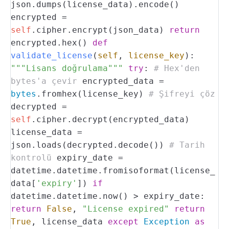
json.dumps(license_data).encode()
encrypted =
self
.cipher.encrypt(json_data)
return
encrypted.hex()
def
validate_license
(
self
,
license_key
):
"""Lisans doğrulama"""
try
:
# Hex'den
bytes'a çevir
encrypted_data =
bytes
.fromhex(license_key)
# Şifreyi çöz
decrypted =
self
.cipher.decrypt(encrypted_data)
license_data =
json.loads(decrypted.decode())
# Tarih
kontrolü
expiry_date =
datetime.datetime.fromisoformat(license_
data[
'expiry'
])
if
datetime.datetime.now() > expiry_date:
return
False
,
"License expired"
return
True
, license_data
except
Exception
as