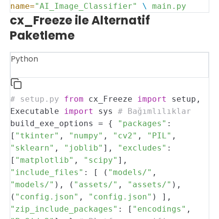
name=
"AI_Image_Classifier"
\
main.py
cx_Freeze ile Alternatif
Paketleme
Python
# setup.py
from
cx_Freeze
import
setup,
Executable
import
sys
# Bağımlılıklar
build_exe_options = {
"packages"
:
[
"tkinter"
,
"numpy"
,
"cv2"
,
"PIL"
,
"sklearn"
,
"joblib"
],
"excludes"
:
[
"matplotlib"
,
"scipy"
],
"include_files"
: [
(
"models/"
,
"models/"
),
(
"assets/"
,
"assets/"
),
(
"config.json"
,
"config.json"
)
],
"zip_include_packages"
: [
"encodings"
,