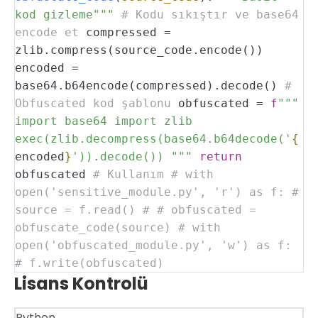
kod gizleme"""
# Kodu sıkıştır ve base64
encode et
compressed =
zlib.compress(source_code.encode())
encoded =
base64.b64encode(compressed).decode()
#
Obfuscated kod şablonu
obfuscated =
f
"""
import base64
import zlib
exec(zlib.decompress(base64.b64decode('
{
encoded
}
')).decode())
"""
return
obfuscated
# Kullanım
# with
open('sensitive_module.py', 'r') as f:
#
source = f.read()
#
# obfuscated =
obfuscate_code(source)
# with
open('obfuscated_module.py', 'w') as f:
# f.write(obfuscated)
Lisans Kontrolü
Python