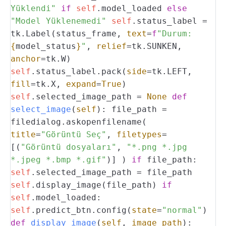
Yüklendi"
if
self
.model_loaded
else
"Model Yüklenemedi"
self
.status_label =
tk.Label(status_frame,
text
=
f
"Durum:
{
model_status
}
"
,
relief
=tk.SUNKEN,
anchor
=tk.W)
self
.status_label.pack(
side
=tk.LEFT,
fill
=tk.X,
expand
=
True
)
self
.selected_image_path =
None
def
select_image
(
self
):
file_path =
filedialog.askopenfilename(
title
=
"Görüntü Seç"
,
filetypes
=
[(
"Görüntü dosyaları"
,
"*.png *.jpg
*.jpeg *.bmp *.gif"
)]
)
if
file_path:
self
.selected_image_path = file_path
self
.display_image(file_path)
if
self
.model_loaded:
self
.predict_btn.config(
state
=
"normal"
)
def
display_image
(
self
,
image_path
):