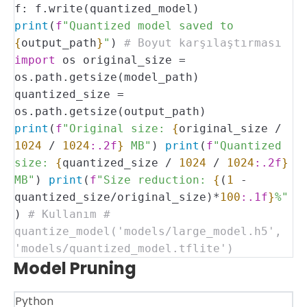
f:
f.write(quantized_model)
print
(
f
"Quantized model saved to
{
output_path
}
"
)
# Boyut karşılaştırması
import
os
original_size =
os.path.getsize(model_path)
quantized_size =
os.path.getsize(output_path)
print
(
f
"Original size:
{
original_size /
1024
/
1024
:.2f
}
MB"
)
print
(
f
"Quantized
size:
{
quantized_size /
1024
/
1024
:.2f
}
MB"
)
print
(
f
"Size reduction:
{
(
1
-
quantized_size/original_size)*
100
:.1f
}
%"
)
# Kullanım
#
quantize_model('models/large_model.h5',
'models/quantized_model.tflite')
Model Pruning
Python