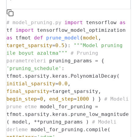
# model_pruning.py
import
tensorflow
as
tf
import
tensorflow_model_optimization
as
tfmot
def
prune_model
(
model
,
target_sparsity
=
0.5
):
"""Model pruning
ile boyut azaltma"""
# Pruning
parametreleri
pruning_params = {
'pruning_schedule'
:
tfmot.sparsity.keras.PolynomialDecay(
initial_sparsity
=
0.0
,
final_sparsity
=target_sparsity,
begin_step
=
0
,
end_step
=
1000
)
}
# Modeli
prune etme
model_for_pruning =
tfmot.sparsity.keras.prune_low_magnitude
(
model, **pruning_params
)
# Modeli
derleme
model_for_pruning.compile(