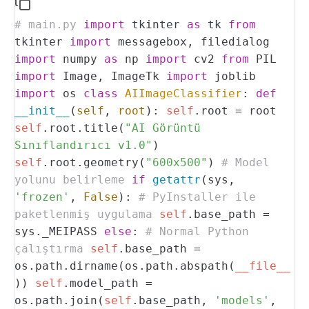
# main.py
import
tkinter
as
tk
from
tkinter
import
messagebox, filedialog
import
numpy
as
np
import
cv2
from
PIL
import
Image, ImageTk
import
joblib
import
os
class
AIImageClassifier
:
def
__init__
(
self
,
root
):
self
.root = root
self
.root.title(
"AI Görüntü
Sınıflandırıcı v1.0"
)
self
.root.geometry(
"600x500"
)
# Model
yolunu belirleme
if
getattr
(sys,
'frozen'
,
False
):
# PyInstaller ile
paketlenmiş uygulama
self
.base_path =
sys._MEIPASS
else
:
# Normal Python
çalıştırma
self
.base_path =
os.path.dirname(os.path.abspath(
__file__
))
self
.model_path =
os.path.join(
self
.base_path,
'models'
,