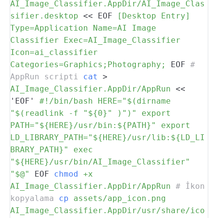
AI_Image_Classifier.AppDir/AI_Image_Clas
sifier.desktop
<<
EOF
[Desktop Entry]
Type=Application
Name=AI Image
Classifier
Exec=AI_Image_Classifier
Icon=ai_classifier
Categories=Graphics;Photography;
EOF
#
AppRun scripti
cat
>
AI_Image_Classifier.AppDir/AppRun
<<
'EOF'
#!/bin/bash
HERE="$(dirname
"$(readlink -f "${0}" )")"
export
PATH="${HERE}/usr/bin:${PATH}"
export
LD_LIBRARY_PATH="${HERE}/usr/lib:${LD_LI
BRARY_PATH}"
exec
"${HERE}/usr/bin/AI_Image_Classifier"
"$@"
EOF
chmod
+x
AI_Image_Classifier.AppDir/AppRun
# İkon
kopyalama
cp
assets/app_icon.png
AI_Image_Classifier.AppDir/usr/share/ico