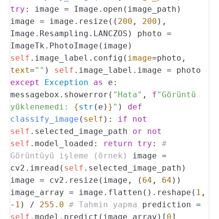
try
:
image = Image.open(image_path)
image = image.resize((
200
,
200
),
Image.Resampling.LANCZOS)
photo =
ImageTk.PhotoImage(image)
self
.image_label.config(
image
=photo,
text
=
""
)
self
.image_label.image = photo
except
Exception
as
e:
messagebox.showerror(
"Hata"
,
f
"Görüntü
yüklenemedi:
{
str
(e)
}
"
)
def
classify_image
(
self
):
if
not
self
.selected_image_path
or
not
self
.model_loaded:
return
try
:
#
Görüntüyü işleme (örnek)
image =
cv2.imread(
self
.selected_image_path)
image = cv2.resize(image, (
64
,
64
))
image_array = image.flatten().reshape(
1
,
-
1
) /
255.0
# Tahmin yapma
prediction =
self
.model.predict(image_array)[
0
]