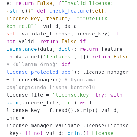
e:
return
False
,
f
"Invalid license:
{
str
(e)
}
"
def
check_feature
(
self
,
license_key
,
feature
):
"""Özellik
kontrolü"""
valid, data =
self
.validate_license(license_key)
if
not
valid:
return
False
if
isinstance
(data,
dict
):
return
feature
in
data.get(
'features'
, [])
return
False
# Kullanım örneği
def
license_protected_app
():
license_manager
= LicenseManager()
# Uygulama
başlangıcında lisans kontrolü
license_file =
"license.key"
try
:
with
open
(license_file,
'r'
)
as
f:
license_key = f.read().strip()
valid,
info =
license_manager.validate_license(license
_key)
if
not
valid:
print
(
f
"License