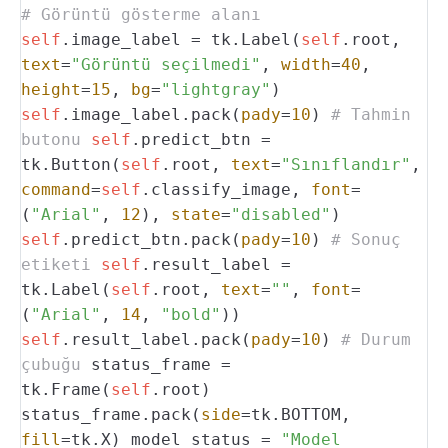
# Görüntü gösterme alanı
self
.image_label = tk.Label(
self
.root,
text
=
"Görüntü seçilmedi"
,
width
=
40
,
height
=
15
,
bg
=
"lightgray"
)
self
.image_label.pack(
pady
=
10
)
# Tahmin
butonu
self
.predict_btn =
tk.Button(
self
.root,
text
=
"Sınıflandır"
,
command
=
self
.classify_image,
font
=
(
"Arial"
,
12
),
state
=
"disabled"
)
self
.predict_btn.pack(
pady
=
10
)
# Sonuç
etiketi
self
.result_label =
tk.Label(
self
.root,
text
=
""
,
font
=
(
"Arial"
,
14
,
"bold"
))
self
.result_label.pack(
pady
=
10
)
# Durum
çubuğu
status_frame =
tk.Frame(
self
.root)
status_frame.pack(
side
=tk.BOTTOM,
fill
=tk.X)
model_status =
"Model