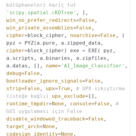
kütüphaneleri hariç tut
'scipy.spatial.cKDTree'
,
],
win_no_prefer_redirects
=
False
,
win_private_assemblies
=
False
,
cipher
=block_cipher,
noarchive
=
False
,
)
pyz = PYZ(a.pure, a.zipped_data,
cipher
=block_cipher)
exe = EXE(
pyz,
a.scripts,
a.binaries,
a.zipfiles,
a.datas,
[],
name
=
'AI_Image_Classifier'
,
debug
=
False
,
bootloader_ignore_signals
=
False
,
strip
=
False
,
upx
=
True
,
# UPX sıkıştırma
(isteğe bağlı)
upx_exclude
=[],
runtime_tmpdir
=
None
,
console
=
False
,
#
GUI uygulaması için False
disable_windowed_traceback
=
False
,
target_arch
=
None
,
codesign_identity
=
None
,