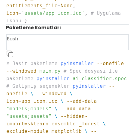
entitlements_file
=
None
,
icon
=
'assets/app_icon.ico'
,
# Uygulama
ikonu
)
Paketleme Komutları
Bash
# Basit paketleme
pyinstaller
--onefile
--windowed
main.py
# Spec dosyası ile
paketleme
pyinstaller
ai_classifier.spec
# Gelişmiş seçenekler
pyinstaller
--
onefile
\
--windowed
\
--
icon=app_icon.ico
\
--add-data
"models;models"
\
--add-data
"assets;assets"
\
--hidden-
import=sklearn.ensemble._forest
\
--
exclude-module=matplotlib
\
--