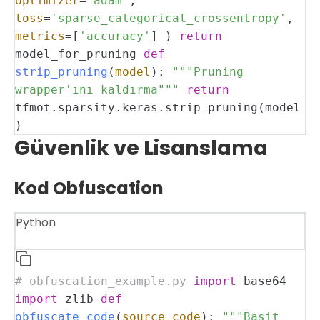
optimizer
=
'adam'
,
loss
=
'sparse_categorical_crossentropy'
,
metrics
=[
'accuracy'
]
)
return
model_for_pruning
def
strip_pruning
(
model
):
"""Pruning
wrapper'ını kaldırma"""
return
tfmot.sparsity.keras.strip_pruning(model
)
Güvenlik ve Lisanslama
Kod Obfuscation
Python
# obfuscation_example.py
import
base64
import
zlib
def
obfuscate_code
(
source_code
):
"""Basit