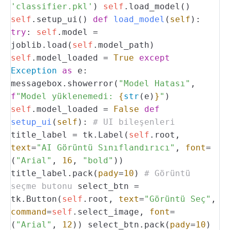
'classifier.pkl'
)
self
.load_model()
self
.setup_ui()
def
load_model
(
self
):
try
:
self
.model =
joblib.load(
self
.model_path)
self
.model_loaded =
True
except
Exception
as
e:
messagebox.showerror(
"Model Hatası"
,
f
"Model yüklenemedi:
{
str
(e)
}
"
)
self
.model_loaded =
False
def
setup_ui
(
self
):
# UI bileşenleri
title_label = tk.Label(
self
.root,
text
=
"AI Görüntü Sınıflandırıcı"
,
font
=
(
"Arial"
,
16
,
"bold"
))
title_label.pack(
pady
=
10
)
# Görüntü
seçme butonu
select_btn =
tk.Button(
self
.root,
text
=
"Görüntü Seç"
,
command
=
self
.select_image,
font
=
(
"Arial"
,
12
))
select_btn.pack(
pady
=
10
)