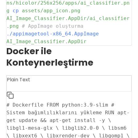
ns/hicolor/256x256/apps/ai_classifier.pn
g
cp
assets/app_icon.png
AI_Image_Classifier.AppDir/ai_classifier
.png
# AppImage oluşturma
./appimagetool-x86_64.AppImage
AI_Image_Classifier.AppDir
Docker ile
Konteynerleştirme
Plain Text
# Dockerfile FROM python:3.9-slim #
Sistem bağımlılıklarını yükleme RUN apt-
get update && apt-get install -y \
libgl1-mesa-glx \ libglib2.0-0 \ libsm6
\ libxext6 \ libxrender-dev \ libgomp1 \