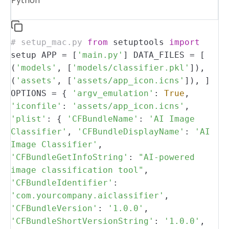
Python
# setup_mac.py
from
setuptools
import
setup
APP = [
'main.py'
]
DATA_FILES = [
(
'models'
, [
'models/classifier.pkl'
]),
(
'assets'
, [
'assets/app_icon.icns'
]),
]
OPTIONS = {
'argv_emulation'
:
True
,
'iconfile'
:
'assets/app_icon.icns'
,
'plist'
: {
'CFBundleName'
:
'AI Image
Classifier'
,
'CFBundleDisplayName'
:
'AI
Image Classifier'
,
'CFBundleGetInfoString'
:
"AI-powered
image classification tool"
,
'CFBundleIdentifier'
:
'com.yourcompany.aiclassifier'
,
'CFBundleVersion'
:
'1.0.0'
,
'CFBundleShortVersionString'
:
'1.0.0'
,