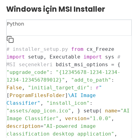
Windows için MSI Installer
Python
# installer_setup.py
from
cx_Freeze
import
setup, Executable
import
sys
#
MSI seçenekleri
bdist_msi_options = {
"upgrade_code"
:
"{12345678-1234-1234-
1234-123456789012}"
,
"add_to_path"
:
False
,
"initial_target_dir"
:
r
"
[
ProgramFilesFolder
]
\AI Image
Classifier"
,
"install_icon"
:
"assets/app_icon.ico"
,
}
setup(
name
=
"AI
Image Classifier"
,
version
=
"1.0.0"
,
description
=
"AI-powered image
classification desktop application"
,