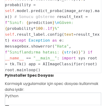
probability =
self
.model.predict_proba(image_array).ma
x()
# Sonucu gösterme
result_text =
f
"Sınıf:
{
prediction
}
\n
Güven:
{
probability*
100
:.1f
}
%"
self
.result_label.config(
text
=result_tex
t)
except
Exception
as
e:
messagebox.showerror(
"Hata"
,
f
"Sınıflandırma hatası:
{
str
(e)
}
"
)
if
__name__
==
"__main__"
:
import
sys
root
= tk.Tk()
app = AIImageClassifier(root)
root.mainloop()
PyInstaller Spec Dosyası
Karmaşık uygulamalar için spec dosyası kullanmak
daha iyidir:
Python