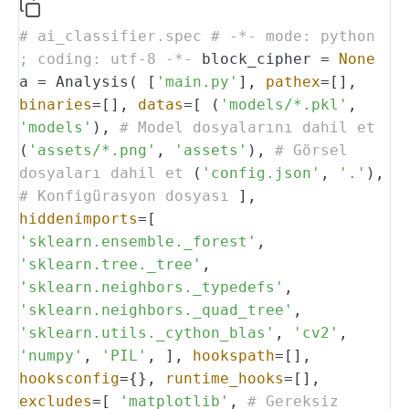
# ai_classifier.spec
# -*- mode: python
; coding: utf-8 -*-
block_cipher =
None
a = Analysis(
[
'main.py'
],
pathex
=[],
binaries
=[],
datas
=[
(
'models/*.pkl'
,
'models'
),
# Model dosyalarını dahil et
(
'assets/*.png'
,
'assets'
),
# Görsel
dosyaları dahil et
(
'config.json'
,
'.'
),
# Konfigürasyon dosyası
],
hiddenimports
=[
'sklearn.ensemble._forest'
,
'sklearn.tree._tree'
,
'sklearn.neighbors._typedefs'
,
'sklearn.neighbors._quad_tree'
,
'sklearn.utils._cython_blas'
,
'cv2'
,
'numpy'
,
'PIL'
,
],
hookspath
=[],
hooksconfig
={},
runtime_hooks
=[],
excludes
=[
'matplotlib'
,
# Gereksiz