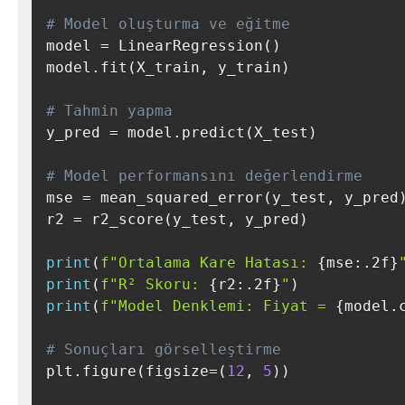
# Model oluşturma ve eğitme
model 
=
 LinearRegression
(
)
model
.
fit
(
X_train
,
 y_train
)
# Tahmin yapma
y_pred 
=
 model
.
predict
(
X_test
)
# Model performansını değerlendirme
mse 
=
 mean_squared_error
(
y_test
,
 y_pred
r2 
=
 r2_score
(
y_test
,
 y_pred
)
print
(
f"Ortalama Kare Hatası: 
{
mse
:
.2f
}
print
(
f"R² Skoru: 
{
r2
:
.2f
}
"
)
print
(
f"Model Denklemi: Fiyat = 
{
model
.
# Sonuçları görselleştirme
plt
.
figure
(
figsize
=
(
12
,
5
)
)