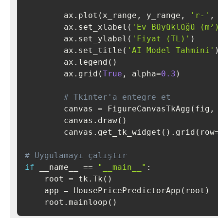
        ax
.
plot
(
x_range
,
 y_range
,
'r-'
,
        ax
.
set_xlabel
(
'Ev Büyüklüğü (m²
        ax
.
set_ylabel
(
'Fiyat (TL)'
)
        ax
.
set_title
(
'AI Model Tahmini'
        ax
.
legend
(
)
        ax
.
grid
(
True
,
 alpha
=
0.3
)
# Tkinter'a entegre et
        canvas 
=
 FigureCanvasTkAgg
(
fig
,
        canvas
.
draw
(
)
        canvas
.
get_tk_widget
(
)
.
grid
(
row
# Uygulamayı çalıştır
if
 __name__ 
==
"__main__"
:
    root 
=
 tk
.
Tk
(
)
    app 
=
 HousePricePredictorApp
(
root
)
    root
.
mainloop
(
)