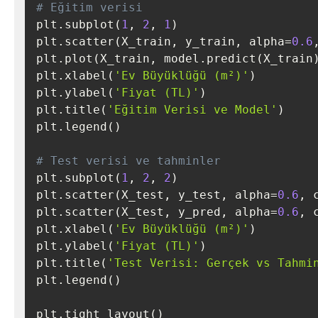
# Eğitim verisi
plt
.
subplot
(
1
,
2
,
1
)
plt
.
scatter
(
X_train
,
 y_train
,
 alpha
=
0.6
plt
.
plot
(
X_train
,
 model
.
predict
(
X_train
plt
.
xlabel
(
'Ev Büyüklüğü (m²)'
)
plt
.
ylabel
(
'Fiyat (TL)'
)
plt
.
title
(
'Eğitim Verisi ve Model'
)
plt
.
legend
(
)
# Test verisi ve tahminler
plt
.
subplot
(
1
,
2
,
2
)
plt
.
scatter
(
X_test
,
 y_test
,
 alpha
=
0.6
,
 
plt
.
scatter
(
X_test
,
 y_pred
,
 alpha
=
0.6
,
 
plt
.
xlabel
(
'Ev Büyüklüğü (m²)'
)
plt
.
ylabel
(
'Fiyat (TL)'
)
plt
.
title
(
'Test Verisi: Gerçek vs Tahmi
plt
.
legend
(
)
plt
.
tight_layout
(
)