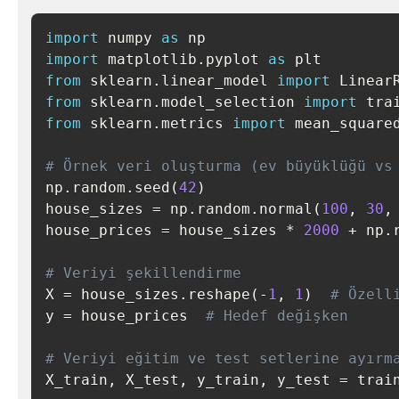
import
 numpy 
as
import
 matplotlib
.
pyplot 
as
from
 sklearn
.
linear_model 
import
from
 sklearn
.
model_selection 
import
from
 sklearn
.
metrics 
import
 mean_square
# Örnek veri oluşturma (ev büyüklüğü vs
np
.
random
.
seed
(
42
)
house_sizes 
=
 np
.
random
.
normal
(
100
,
30
,
house_prices 
=
 house_sizes 
*
2000
+
 np
.
# Veriyi şekillendirme
X 
=
 house_sizes
.
reshape
(
-
1
,
1
)
# Özell
y 
=
 house_prices  
# Hedef değişken
# Veriyi eğitim ve test setlerine ayırm
X_train
,
 X_test
,
 y_train
,
 y_test 
=
 trai