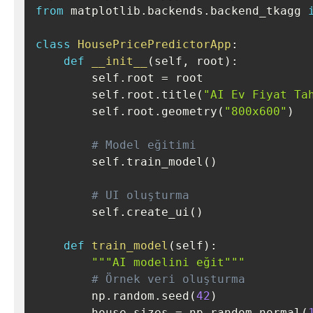
from
 matplotlib
.
backends
.
backend_tkagg 
class
HousePricePredictorApp
:
def
__init__
(
self
,
 root
)
:
        self
.
root 
=
 root

        self
.
root
.
title
(
"AI Ev Fiyat Ta
        self
.
root
.
geometry
(
"800x600"
)
# Model eğitimi
        self
.
train_model
(
)
# UI oluşturma
        self
.
create_ui
(
)
def
train_model
(
self
)
:
"""AI modelini eğit"""
# Örnek veri oluşturma
        np
.
random
.
seed
(
42
)
        house_sizes 
=
 np
.
random
.
normal
(