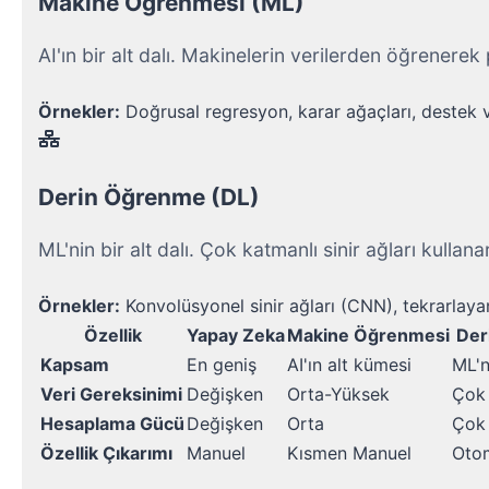
Makine Öğrenmesi (ML)
AI'ın bir alt dalı. Makinelerin verilerden öğrenerek
Örnekler:
 Doğrusal regresyon, karar ağaçları, destek 
Derin Öğrenme (DL)
ML'nin bir alt dalı. Çok katmanlı sinir ağları kulla
Örnekler:
 Konvolüsyonel sinir ağları (CNN), tekrarlaya
Özellik
Yapay Zeka
Makine Öğrenmesi
Der
Kapsam
En geniş
AI'ın alt kümesi
ML'n
Veri Gereksinimi
Değişken
Orta-Yüksek
Çok
Hesaplama Gücü
Değişken
Orta
Çok
Özellik Çıkarımı
Manuel
Kısmen Manuel
Oto