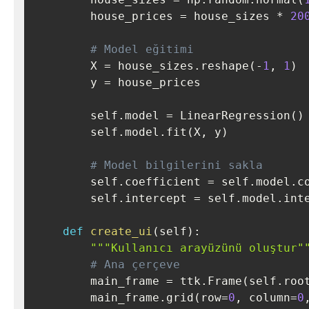
        house_prices 
=
 house_sizes 
*
20
# Model eğitimi
        X 
=
 house_sizes
.
reshape
(
-
1
,
1
)
        y 
=
 house_prices

        self
.
model 
=
 LinearRegression
(
)
        self
.
model
.
fit
(
X
,
 y
)
# Model bilgilerini sakla
        self
.
coefficient 
=
 self
.
model
.
c
        self
.
intercept 
=
 self
.
model
.
inte
def
create_ui
(
self
)
:
"""Kullanıcı arayüzünü oluştur"
# Ana çerçeve
        main_frame 
=
 ttk
.
Frame
(
self
.
roo
        main_frame
.
grid
(
row
=
0
,
 column
=
0