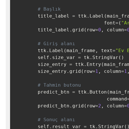
# Başlık
        title_label 
=
 ttk
.
Label
(
main_fr
                               font
=
(
"A
        title_label
.
grid
(
row
=
0
,
 column
=
# Giriş alanı
        ttk
.
Label
(
main_frame
,
 text
=
"Ev 
        self
.
size_var 
=
 tk
.
StringVar
(
)
        size_entry 
=
 ttk
.
Entry
(
main_fra
        size_entry
.
grid
(
row
=
1
,
 column
=
1
# Tahmin butonu
        predict_btn 
=
 ttk
.
Button
(
main_f
                                command
        predict_btn
.
grid
(
row
=
2
,
 column
=
# Sonuç alanı
        self
.
result_var 
=
 tk
.
StringVar
(