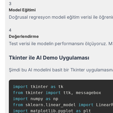
3
Model Eğitimi
Doğrusal regresyon modeli eğitim verisi ile öğrenir
4
Değerlendirme
Test verisi ile modelin performansını ölçüyoruz. M
Tkinter ile AI Demo Uygulaması
Şimdi bu AI modelini basit bir Tkinter uygulamasın
import
 tkinter 
as
from
 tkinter 
import
 ttk
,
import
 numpy 
as
from
 sklearn
.
linear_model 
import
import
 matplotlib
.
pyplot 
as