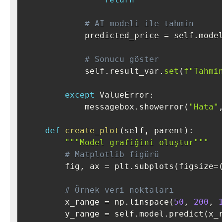
# AI modeli ile tahmin
            predicted_price 
=
 self
.
mode
# Sonucu göster
            self
.
result_var
.
set
(
f"Tahmi
except
 ValueError
:
            messagebox
.
showerror
(
"Hata"
def
create_plot
(
self
,
 parent
)
:
"""Model grafiğini oluştur"""
# Matplotlib figürü
        fig
,
 ax 
=
 plt
.
subplots
(
figsize
=
# Örnek veri noktaları
        x_range 
=
 np
.
linspace
(
50
,
200
,
        y_range 
=
 self
.
model
.
predict
(
x_