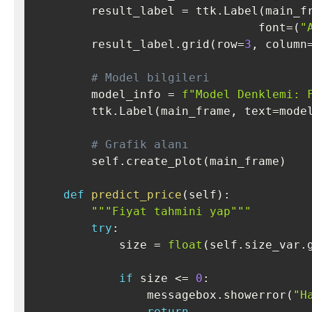
        result_label 
=
 ttk
.
Label
(
main_f
                                font
=
(
"
        result_label
.
grid
(
row
=
3
,
 column
# Model bilgileri
        model_info 
=
f"Model Denklemi: 
        ttk
.
Label
(
main_frame
,
 text
=
mode
# Grafik alanı
        self
.
create_plot
(
main_frame
)
def
predict_price
(
self
)
:
"""Fiyat tahmini yap"""
try
:
            size 
=
float
(
self
.
size_var
.
if
 size 
<=
0
:
                messagebox
.
showerror
(
"H
return