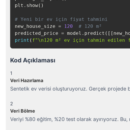
plt
.
show
(
)
# Yeni bir ev için fiyat tahmini
new_house_size 
=
120
# 120 m²
predicted_price 
=
 model
.
predict
(
[
[
new_h
print
(
f"\n120 m² ev için tahmin edilen 
Kod Açıklaması
1
Veri Hazırlama
Sentetik ev verisi oluşturuyoruz. Gerçek projede 
2
Veri Bölme
Veriyi %80 eğitim, %20 test olarak ayırıyoruz. Bu,